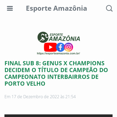
Esporte Amazônia
Editorias
Colunistas
Sobre
FINAL SUB 8: GENUS X CHAMPIONS
nós
DECIDEM O TÍTULO DE CAMPEÃO DO
CAMPEONATO INTERBAIRROS DE
Anunciar
PORTO VELHO
aqui
Consultar
Em 17 de Dezembro de 2022 às 21:54
débitos