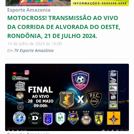
Esporte Amazonia
MOTOCROSS! TRANSMISSÃO AO VIVO
DA CORRIDA DE ALVORADA DO OESTE,
RONDÔNIA, 21 DE JULHO 2024.
14 de Julho de 2024 às 16:00
Em
TV Esporte Amazônia