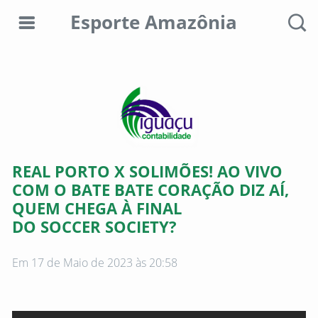
Esporte Amazônia
Editorias
Colunistas
Sobre
REAL PORTO X SOLIMÕES! AO VIVO
nós
COM O BATE BATE CORAÇÃO DIZ AÍ,
QUEM CHEGA À FINAL
Anunciar
DO SOCCER SOCIETY?
aqui
Consultar
Em 17 de Maio de 2023 às 20:58
débitos