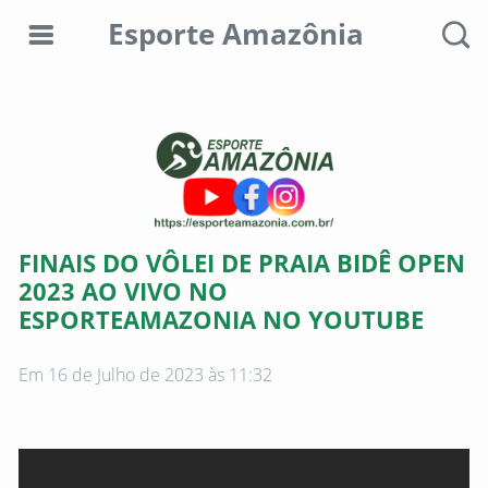
Esporte Amazônia
Editorias
Colunistas
Sobre
FINAIS DO VÔLEI DE PRAIA BIDÊ OPEN
nós
2023 AO VIVO NO
ESPORTEAMAZONIA NO YOUTUBE
Anunciar
aqui
Em 16 de Julho de 2023 às 11:32
Consultar
débitos