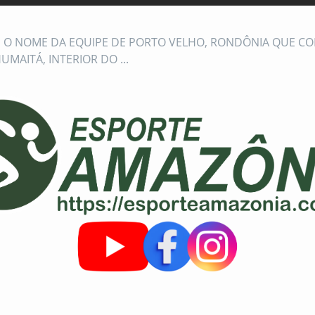
É O NOME DA EQUIPE DE PORTO VELHO, RONDÔNIA QUE C
UMAITÁ, INTERIOR DO ...