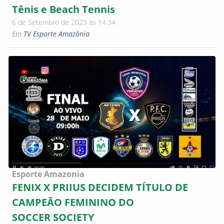
Tênis e Beach Tennis
6 de Setembro de 2023 às 14:34
Em
TV Esporte Amazônia
Esporte Amazonia
FENIX X PRIIUS DECIDEM TÍTULO DE
CAMPEÃO FEMININO DO
SOCCER SOCIETY