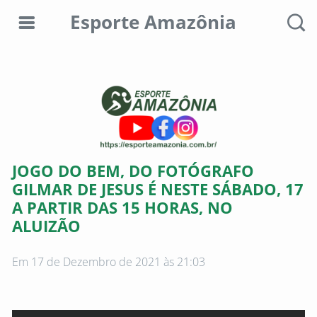
Esporte Amazônia
Editorias
Colunistas
Sobre
JOGO DO BEM, DO FOTÓGRAFO
nós
GILMAR DE JESUS É NESTE SÁBADO, 17
A PARTIR DAS 15 HORAS, NO
Anunciar
ALUIZÃO
aqui
Consultar
Em 17 de Dezembro de 2021 às 21:03
débitos