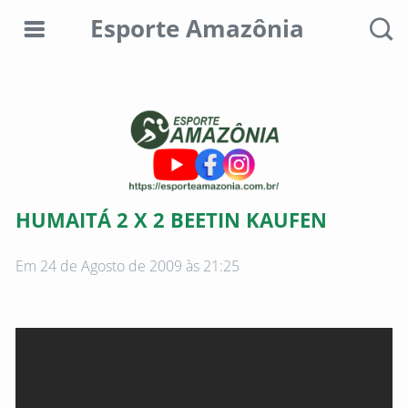
Esporte Amazônia
Editorias
Colunistas
Sobre
HUMAITÁ 2 X 2 BEETIN KAUFEN
nós
Em 24 de Agosto de 2009 às 21:25
Anunciar
aqui
Consultar
débitos