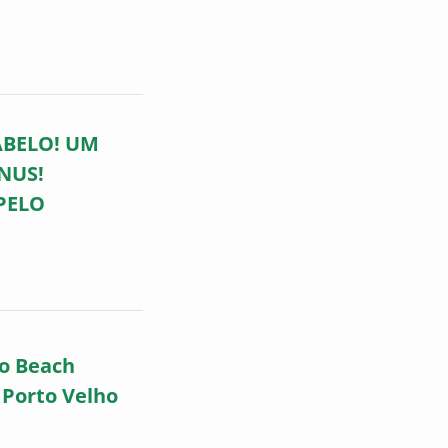
ABELO! UM
NUS!
PELO
no Beach
 Porto Velho