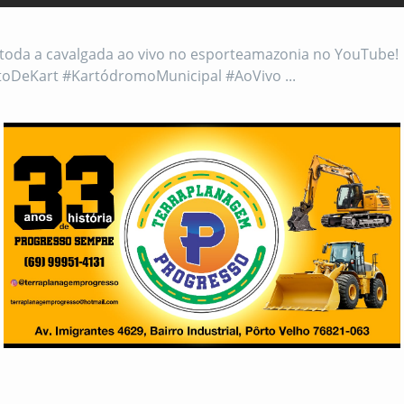
oda a cavalgada ao vivo no esporteamazonia no YouTube!
DeKart #KartódromoMunicipal #AoVivo ...